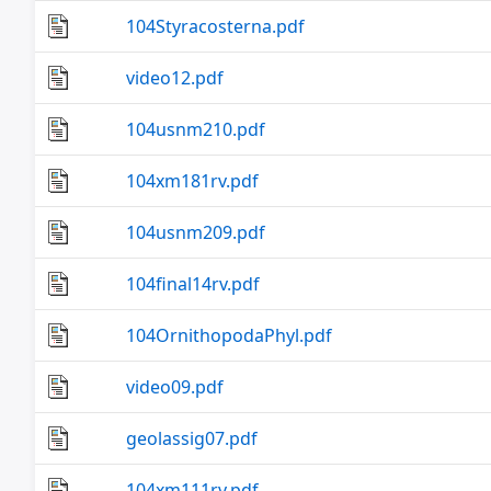
104Styracosterna.pdf
video12.pdf
104usnm210.pdf
104xm181rv.pdf
104usnm209.pdf
104final14rv.pdf
104OrnithopodaPhyl.pdf
video09.pdf
geolassig07.pdf
104xm111rv.pdf