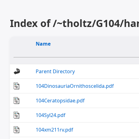
Index of /~tholtz/G104/ha
Name
Parent Directory
104DinosauriaOrnithoscelida.pdf
104Ceratopsidae.pdf
104Syl24.pdf
104xm211rv.pdf